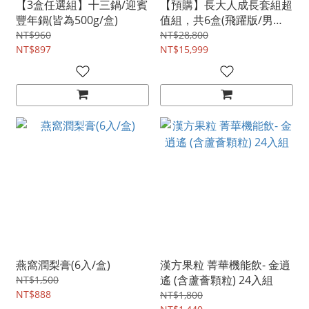
【3盒任選組】十三鍋/迎賓
【預購】長大人成長套組超
豐年鍋(皆為500g/盒)
值組，共6盒(飛躍版/男
方、女方任選)
NT$960
NT$28,800
NT$897
NT$15,999
燕窩潤梨膏(6入/盒)
漢方果粒 菁華機能飲- 金逍
遙 (含蘆薈顆粒) 24入組
NT$1,500
NT$888
NT$1,800