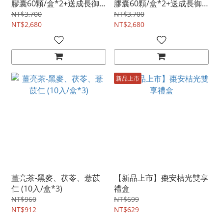
膠囊60顆/盒*2+送成長御
膠囊60顆/盒*2+送成長御
膳包)
膳包)
NT$3,700
NT$3,700
NT$2,680
NT$2,680
新品上市
薑亮茶-黑麥、茯苓、薏苡
【新品上市】棗安桔光雙享
仁 (10入/盒*3)
禮盒
NT$960
NT$699
NT$912
NT$629