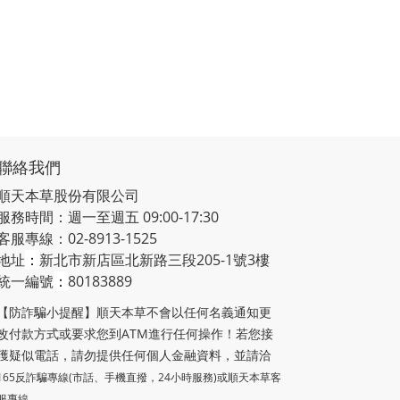
聯絡我們
順天本草股份有限公司
服務時間：週一至週五 09:00-17:30
客服專線：02-8913-1525
地址
：
新北市新店區北新路三段205-1號3樓
統一編號
：
80183889
【防詐騙小提醒】順天本草不會以任何名義通知更
改付款方式或要求您到ATM進行任何操作！若您接
獲疑似電話，請勿提供任何個人金融資料，並請洽
165反詐騙專線(市話、手機直撥，24小時服務)或
順天本草客
服專線。