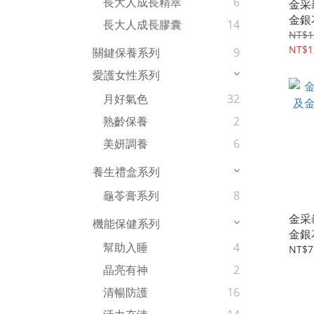
長大人成長精萃
6
金采
金銀
長大人成長膠囊
14
盅/盒
NT$1
NT$1
關鍵保養系列
9
愛護女性系列
月好氣色
32
熟齡保養
2
美妍調養
6
養生禮盒系列
龜苓膏系列
8
金采
機能保健系列
金銀
幫助入睡
4
盅/盒
NT$7
晶亮有神
2
清暢防護
16