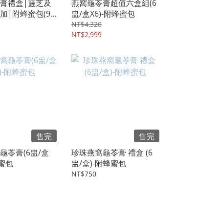
膏禮盒|靈芝及
燕窩龜苓膏超值六盒組(6
加|附蜂蜜包(9
盅/盒X6)-附蜂蜜包
NT$4,320
NT$2,999
售完
售完
龜苓膏(6盅/盒
珍珠燕窩龜苓膏 禮盒 (6
蜂蜜包
盅/盒)-附蜂蜜包
NT$750