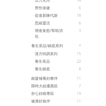
活力充沛
14
男性保健
6
促進新陳代謝
18
思緒靈活
6
增進食慾/幫助消
3
化
養生茶品/鍋底系列
漢方特調系列
15
養生茶品
22
養生鍋底
8
銀髮補養好夥伴
11
限時大組優惠區
7
舒心好眠專區
19
健康好旅伴
11