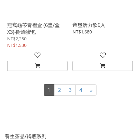
燕窩龜苓膏禮盒 (6盅/盒
帝璽活力飲6入
X3)-附蜂蜜包
NT$1,680
NT$2,250
NT$1,530
1
2
3
4
»
養生茶品/鍋底系列