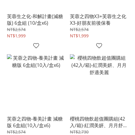
芙蓉生之化-和解計畫(減糖
芙蓉之四物X3+芙蓉生之化
版) 6盒組 (10/盒x6)
X3-好朋友前後保養
NT$2,574
NT$2,574
NT$1,999
NT$1,999
芙蓉之四物-養美計畫 減糖
櫻桃四物飲超值團購組(42
版 6盒組(10入/盒x6)
入/箱)-紅潤美妍、月月舒適
美麗
NT$2,574
NT$2,730