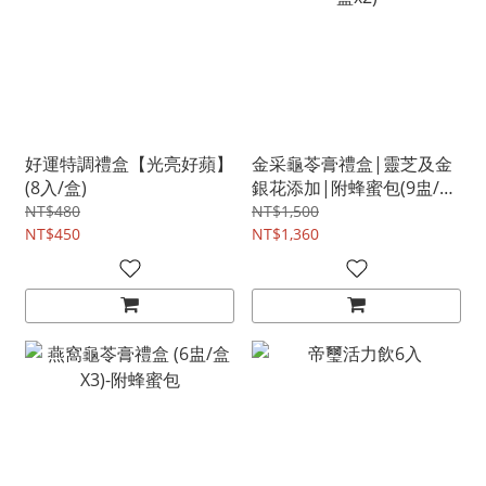
好運特調禮盒【光亮好蘋】
金采龜苓膏禮盒|靈芝及金
(8入/盒)
銀花添加|附蜂蜜包(9盅/盒
x2)
NT$480
NT$1,500
NT$450
NT$1,360