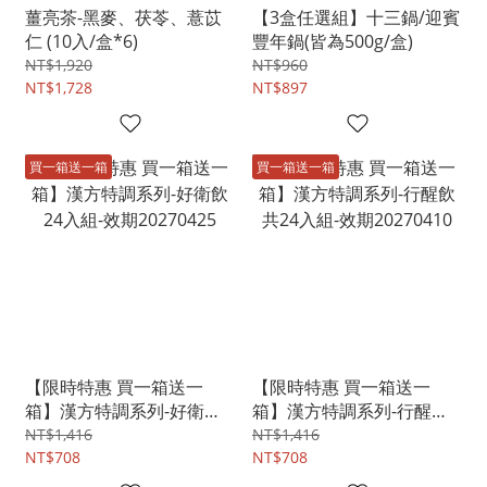
薑亮茶-黑麥、茯苓、薏苡
【3盒任選組】十三鍋/迎賓
仁 (10入/盒*6)
豐年鍋(皆為500g/盒)
NT$1,920
NT$960
NT$1,728
NT$897
買一箱送一箱
買一箱送一箱
【限時特惠 買一箱送一
【限時特惠 買一箱送一
箱】漢方特調系列-好衛飲
箱】漢方特調系列-行醒飲
24入組-效期20270425
共24入組-效期20270410
NT$1,416
NT$1,416
NT$708
NT$708