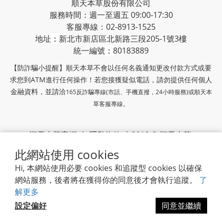
順天本草股份有限公司
服務時間：週一至週五 09:00-17:30
客服專線：02-8913-1525
地址
：
新北市新店區北新路三段205-1號3樓
統一編號
：
80183889
【防詐騙小提醒】順天本草不會以任何名義通知更改付款方式或要
求您到ATM進行任何操作！若您接獲疑似電話，請勿提供任何個人
金融資料，並請洽
165反詐騙專線(市話、手機直撥，24小時服務)或
順天本
草客服專線。
順天本草官網
|
隱私條款
| 2018 © 順天本草
此網站使用 cookies
順天堂集團
Hi, 本網站使用必要 cookies 和追蹤型 cookies 以確保
網站服務，後者將在獲得你的同意後才會執行追蹤。
了
解更多
設定偏好
同意並繼續