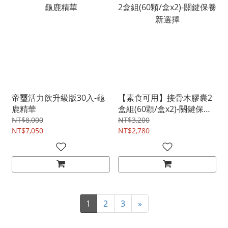
帝璽活力飲升級版30入-龜
【素食可用】接骨木膠囊2
鹿精華
盒組(60顆/盒x2)-關鍵保養
新選擇
NT$8,000
NT$3,200
NT$7,050
NT$2,780
1
2
3
»