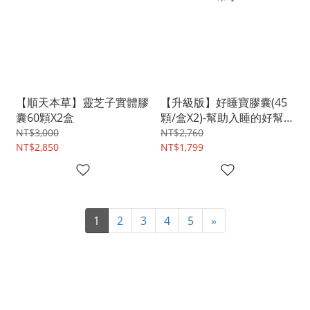
【順天本草】靈芝子實體膠
【升級版】好睡寶膠囊(45
囊60顆X2盒
顆/盒X2)-幫助入睡的好幫
手
NT$3,000
NT$2,760
NT$2,850
NT$1,799
1
2
3
4
5
»