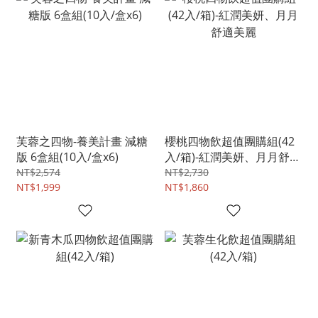
芙蓉之四物-養美計畫 減糖
櫻桃四物飲超值團購組(42
版 6盒組(10入/盒x6)
入/箱)-紅潤美妍、月月舒適
美麗
NT$2,574
NT$2,730
NT$1,999
NT$1,860