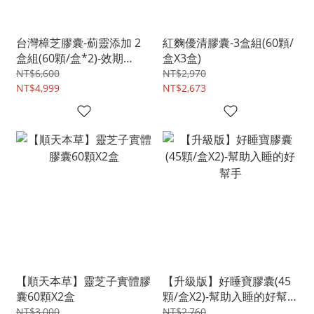
台灣樟芝膠囊-薊靈添加 2
紅麴優清膠囊-3盒組(60顆/
盒組(60顆/盒*2)-效期
盒X3盒)
202704
NT$6,600
NT$2,970
NT$4,999
NT$2,673
【順天本草】靈芝子實體膠
【升級版】好睡寶膠囊(45
囊60顆X2盒
顆/盒X2)-幫助入睡的好幫
手
NT$3,000
NT$2,760