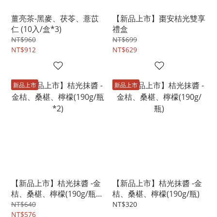
薑亮茶-黑麥、茯苓、薏苡
【新品上市】棗安桔光雙享
仁 (10入/盒*3)
禮盒
NT$960
NT$699
NT$912
NT$629
新品上市
新品上市
【新品上市】桔光抹醬 -金
【新品上市】桔光抹醬 -金
桔、桑椹、檸檬(190g/瓶
桔、桑椹、檸檬(190g/瓶)
*2)
NT$640
NT$320
NT$576