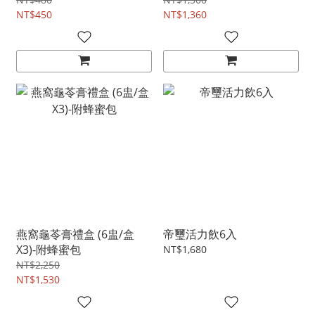
x2)
NT$450
NT$1,360
燕窩龜苓膏禮盒 (6盅/盒
帝璽活力飲6入
X3)-附蜂蜜包
NT$1,680
NT$2,250
NT$1,530