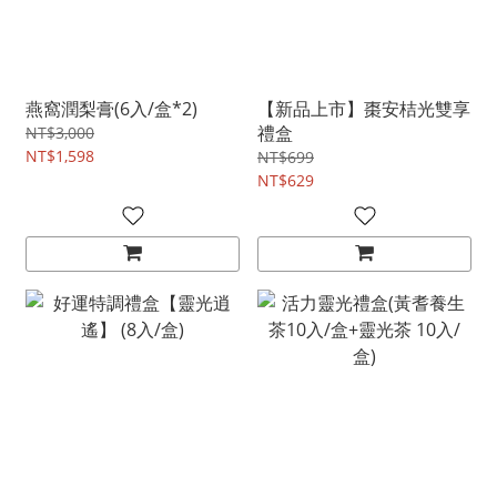
燕窩潤梨膏(6入/盒*2)
【新品上市】棗安桔光雙享
禮盒
NT$3,000
NT$1,598
NT$699
NT$629