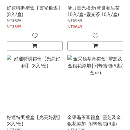
好運特調禮盒【靈光逍遙】
活力靈光禮盒(黃耆養生茶
(8入/盒)
10入/盒+靈光茶 10入/盒)
NT$625
NT$939
NT$535
NT$649
好運特調禮盒【光亮好蘋】
金采龜苓膏禮盒|靈芝及金
(8入/盒)
銀花添加|附蜂蜜包(9盅/盒
NT$480
NT$1,500