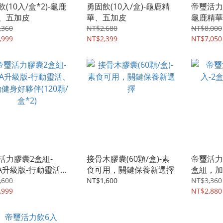
(10入/盒*2)-龜鹿
勇固飲(10入/盒)-龜鹿精
帝璽活力
、五加皮
華、五加皮
龜鹿精華
,360
NT$2,680
NT$8,000
,999
NT$2,399
NT$7,050
活力膠囊2盒組-
接骨木膠囊(60顆/盒)-素
帝璽活力
AA升級版-行動靈活、
食可用，關鍵保養新選擇
盒組，加
健身好夥伴(120顆/
,600
NT$1,600
NT$3,360
)
,999
NT$2,880