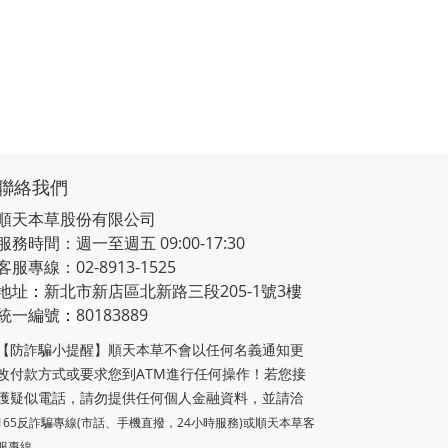
聯絡我們
順天本草股份有限公司
服務時間：週一至週五 09:00-17:30
客服專線：02-8913-1525
地址
：
新北市新店區北新路三段205-1號3樓
統一編號
：
80183889
【防詐騙小提醒】順天本草不會以任何名義通知更
改付款方式或要求您到ATM進行任何操作！若您接
獲疑似電話，請勿提供任何個人金融資料，並請洽
165反詐騙專線(市話、手機直撥，24小時服務)或
順天本草客
服專線。