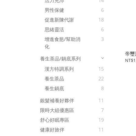
活力充沛
14
男性保健
6
促進新陳代謝
18
思緒靈活
6
增進食慾/幫助消
3
化
帝璽
養生茶品/鍋底系列
NT$1
漢方特調系列
15
養生茶品
22
養生鍋底
8
銀髮補養好夥伴
11
限時大組優惠區
7
舒心好眠專區
19
健康好旅伴
11