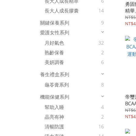
長大人成長精萃
6
勇固飲
精華
長大人成長膠囊
14
NT$5
關鍵保養系列
9
NT$4
愛護女性系列
月好氣色
32
熟齡保養
2
美妍調養
6
養生禮盒系列
龜苓膏系列
8
帝璽
機能保健系列
BC
幫助入睡
4
運動
NT$6
盒*2
NT$4
晶亮有神
2
清暢防護
16