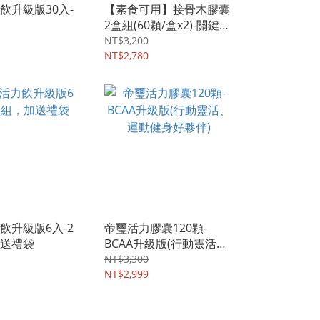
飲升級版30入-
【素食可用】接骨木膠囊
2盒組(60顆/盒x2)-關鍵保
養新選擇
NT$3,200
NT$2,780
飲升級版6入-2
帝璽活力膠囊120顆-
送禮袋
BCAA升級版(行動靈活、
運動健身好夥伴)
NT$3,300
NT$2,999