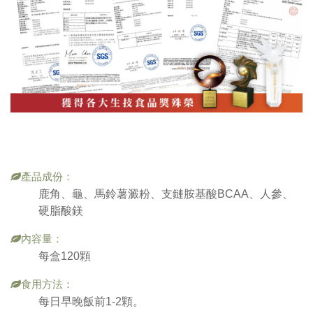
產品成份：
鹿角、龜、馬鈴薯澱粉、支鏈胺基酸BCAA、人參、
硬脂酸鎂
內容量：
每盒120顆
食用方法：
每日早晚飯前1-2顆。