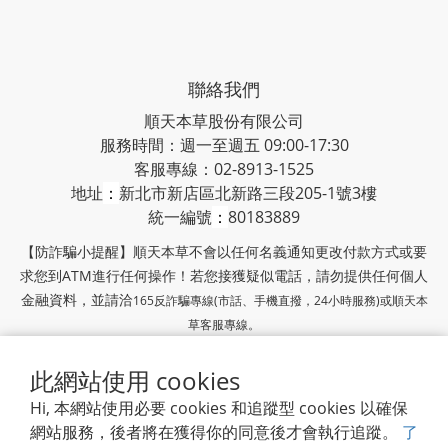
聯絡我們
順天本草股份有限公司
服務時間：週一至週五 09:00-17:30
客服專線：02-8913-1525
地址
：
新北市新店區北新路三段205-1號3樓
統一編號
：
80183889
【防詐騙小提醒】順天本草不會以任何名義通知更改付款方式或要
求您到ATM進行任何操作！若您接獲疑似電話，請勿提供任何個人
金融資料，並請洽
165反詐騙專線(市話、手機直撥，24小時服務)或
順天本
草客服專線。
此網站使用 cookies
順天本草官網
|
隱私條款
| 2018 © 順天本草
Hi, 本網站使用必要 cookies 和追蹤型 cookies 以確保
順天堂集團
網站服務，後者將在獲得你的同意後才會執行追蹤。
了