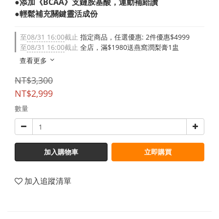
●添加《BCAA》支鏈胺基酸，運動補給讚
●輕鬆補充關鍵靈活成份
至
08/31 16:00
截止
指定商品，任選優惠: 2件優惠$4999
至
08/31 16:00
截止
全店，滿$1980送燕窩潤梨膏1盅
查看更多
NT$3,300
NT$2,999
數量
加入購物車
立即購買
加入追蹤清單