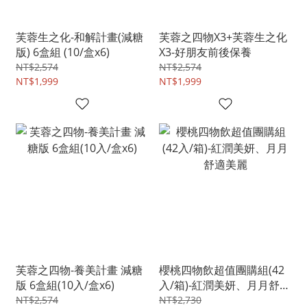
芙蓉生之化-和解計畫(減糖
芙蓉之四物X3+芙蓉生之化
版) 6盒組 (10/盒x6)
X3-好朋友前後保養
NT$2,574
NT$2,574
NT$1,999
NT$1,999
芙蓉之四物-養美計畫 減糖
櫻桃四物飲超值團購組(42
版 6盒組(10入/盒x6)
入/箱)-紅潤美妍、月月舒適
美麗
NT$2,574
NT$2,730