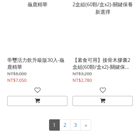
帝璽活力飲升級版30入-龜
【素食可用】接骨木膠囊2
鹿精華
盒組(60顆/盒x2)-關鍵保養
新選擇
NT$8,000
NT$3,200
NT$7,050
NT$2,780
1
2
3
»