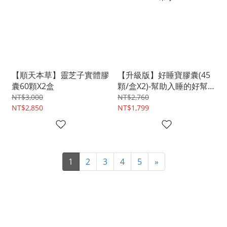
【順天本草】靈芝子實體膠
【升級版】好睡寶膠囊(45
囊60顆X2盒
顆/盒X2)-幫助入睡的好幫
手
NT$3,000
NT$2,760
NT$2,850
NT$1,799
1
2
3
4
5
»