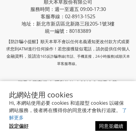
順天本草股份有限公司
服務時間：週一至週五 09:00-17:30
客服專線：02-8913-1525
地址
：
新北市新店區北新路三段205-1號3樓
統一編號
：
80183889
【防詐騙小提醒】順天本草不會以任何名義通知更改付款方式或要
求您到ATM進行任何操作！若您接獲疑似電話，請勿提供任何個人
金融資料，並請洽
165反詐騙專線(市話、手機直撥，24小時服務)或
順天本
草客服專線。
順天本草官網
|
隱私條款
| 2018 © 順天本草
此網站使用 cookies
順天堂集團
Hi, 本網站使用必要 cookies 和追蹤型 cookies 以確保
網站服務，後者將在獲得你的同意後才會執行追蹤。
了
解更多
設定偏好
同意並繼續