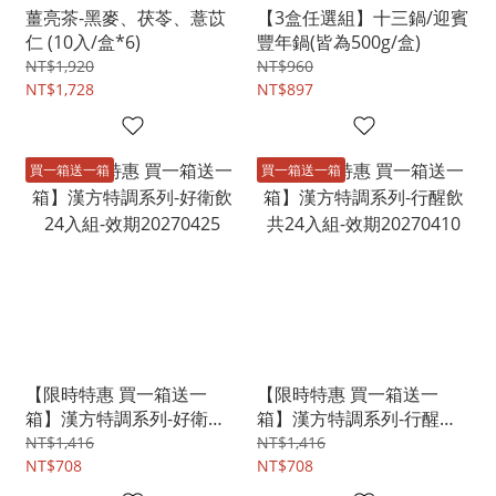
薑亮茶-黑麥、茯苓、薏苡
【3盒任選組】十三鍋/迎賓
仁 (10入/盒*6)
豐年鍋(皆為500g/盒)
NT$1,920
NT$960
NT$1,728
NT$897
買一箱送一箱
買一箱送一箱
【限時特惠 買一箱送一
【限時特惠 買一箱送一
箱】漢方特調系列-好衛飲
箱】漢方特調系列-行醒飲
24入組-效期20270425
共24入組-效期20270410
NT$1,416
NT$1,416
NT$708
NT$708