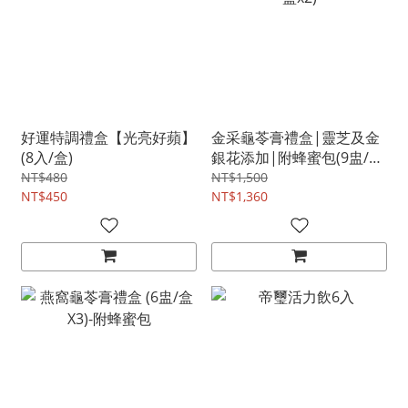
好運特調禮盒【光亮好蘋】
金采龜苓膏禮盒|靈芝及金
(8入/盒)
銀花添加|附蜂蜜包(9盅/盒
x2)
NT$480
NT$1,500
NT$450
NT$1,360