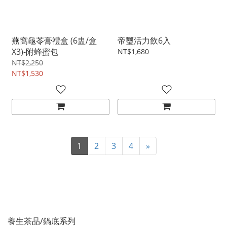
燕窩龜苓膏禮盒 (6盅/盒
帝璽活力飲6入
X3)-附蜂蜜包
NT$1,680
NT$2,250
NT$1,530
1
2
3
4
»
養生茶品/鍋底系列