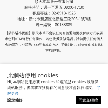
順天本草股份有限公司
服務時間：週一至週五 09:00-17:30
客服專線：02-8913-1525
地址
：
新北市新店區北新路三段205-1號3樓
統一編號
：
80183889
【防詐騙小提醒】順天本草不會以任何名義通知更改付款方式或要
求您到ATM進行任何操作！若您接獲疑似電話，請勿提供任何個人
金融資料，並請洽
165反詐騙專線(市話、手機直撥，24小時服務)或
順天本
草客服專線。
順天本草官網
|
隱私條款
| 2018 © 順天本草
此網站使用 cookies
順天堂集團
Hi, 本網站使用必要 cookies 和追蹤型 cookies 以確保
網站服務，後者將在獲得你的同意後才會執行追蹤。
了
解更多
設定偏好
同意並繼續