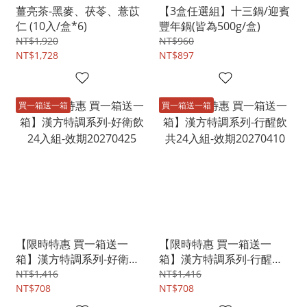
薑亮茶-黑麥、茯苓、薏苡
【3盒任選組】十三鍋/迎賓
仁 (10入/盒*6)
豐年鍋(皆為500g/盒)
NT$1,920
NT$960
NT$1,728
NT$897
買一箱送一箱
買一箱送一箱
【限時特惠 買一箱送一
【限時特惠 買一箱送一
箱】漢方特調系列-好衛飲
箱】漢方特調系列-行醒飲
24入組-效期20270425
共24入組-效期20270410
NT$1,416
NT$1,416
NT$708
NT$708