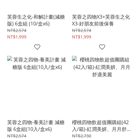
芙蓉生之化-和解計畫(減糖
芙蓉之四物X3+芙蓉生之化
版) 6盒組 (10/盒x6)
X3-好朋友前後保養
NT$2,574
NT$2,574
NT$1,999
NT$1,999
芙蓉之四物-養美計畫 減糖
櫻桃四物飲超值團購組(42
版 6盒組(10入/盒x6)
入/箱)-紅潤美妍、月月舒適
美麗
NT$2,574
NT$2,730