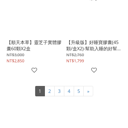
【順天本草】靈芝子實體膠
【升級版】好睡寶膠囊(45
囊60顆X2盒
顆/盒X2)-幫助入睡的好幫
手
NT$3,000
NT$2,760
NT$2,850
NT$1,799
1
2
3
4
5
»