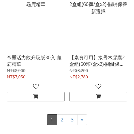
帝璽活力飲升級版30入-龜
【素食可用】接骨木膠囊2
鹿精華
盒組(60顆/盒x2)-關鍵保養
新選擇
NT$8,000
NT$3,200
NT$7,050
NT$2,780
1
2
3
»