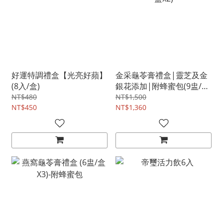
好運特調禮盒【光亮好蘋】
金采龜苓膏禮盒|靈芝及金
(8入/盒)
銀花添加|附蜂蜜包(9盅/盒
x2)
NT$480
NT$1,500
NT$450
NT$1,360