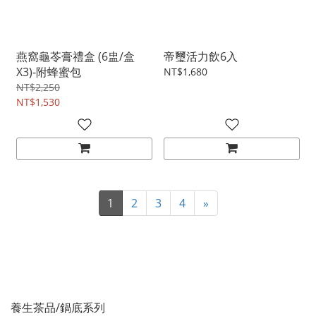
燕窩龜苓膏禮盒 (6盅/盒
帝璽活力飲6入
X3)-附蜂蜜包
NT$1,680
NT$2,250
NT$1,530
1
2
3
4
»
養生茶品/鍋底系列