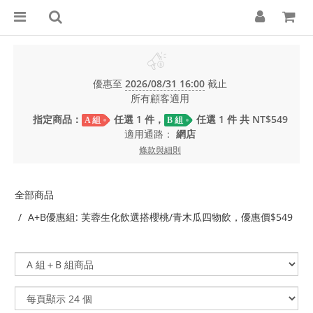
優惠至
2026/08/31 16:00
截止
所有顧客適用
指定商品：
任選 1 件，
任選 1 件 共 NT$549
A 組
B 組
適用通路：
網店
條款與細則
全部商品
A+B優惠組: 芙蓉生化飲選搭櫻桃/青木瓜四物飲，優惠價$549