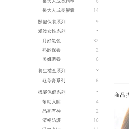
長大人成長精萃
6
長大人成長膠囊
14
關鍵保養系列
9
愛護女性系列
月好氣色
32
熟齡保養
2
美妍調養
6
養生禮盒系列
龜苓膏系列
8
機能保健系列
商品
幫助入睡
4
晶亮有神
2
清暢防護
16