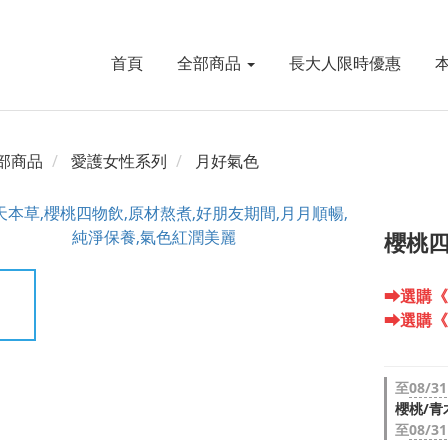
首頁
全部商品
長大人限時優惠
部商品
愛護女性系列
月好氣色
櫻桃四
⮕選購《
⮕選購《
至
08/31
櫻桃/青
至
08/31