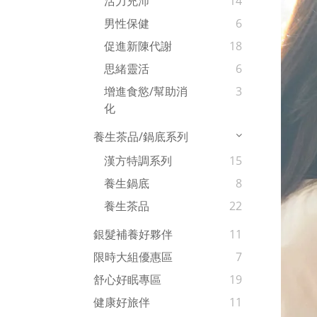
活力充沛
14
男性保健
6
促進新陳代謝
18
思緒靈活
6
增進食慾/幫助消
3
化
養生茶品/鍋底系列
漢方特調系列
15
養生鍋底
8
養生茶品
22
銀髮補養好夥伴
11
限時大組優惠區
7
舒心好眠專區
19
健康好旅伴
11