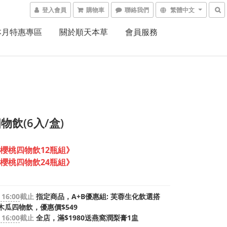
登入會員
購物車
聯絡我們
繁體中文
本月特惠專區
關於順天本草
會員服務
物飲(6入/盒)
櫻桃四物飲12瓶組》
櫻桃四物飲24瓶組》
 16:00
截止
指定商品，A+B優惠組: 芙蓉生化飲選搭
木瓜四物飲，優惠價$549
 16:00
截止
全店，滿$1980送燕窩潤梨膏1盅