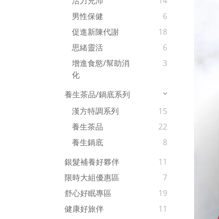
活力充沛
14
男性保健
6
促進新陳代謝
18
思緒靈活
6
增進食慾/幫助消
3
化
養生茶品/鍋底系列
漢方特調系列
15
養生茶品
22
養生鍋底
8
銀髮補養好夥伴
11
限時大組優惠區
7
舒心好眠專區
19
健康好旅伴
11