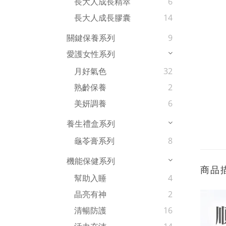
長大人成長精萃
6
長大人成長膠囊
14
關鍵保養系列
9
愛護女性系列
月好氣色
32
熟齡保養
2
美妍調養
6
養生禮盒系列
龜苓膏系列
8
機能保健系列
商品
幫助入睡
4
晶亮有神
2
清暢防護
16