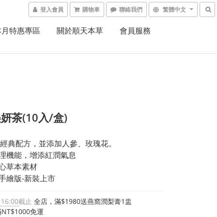
登入會員
購物車
聯絡我們
繁體中文
本月特惠專區
關於順天本草
會員服務
妍茶(10入/盒)
經典配方，並添加人參、玫瑰花。
理機能，增添紅潤氣息
心草本素材
手繪版-新裝上市
 16:00
截止
全店，滿$1980送燕窩潤梨膏1盅
NT$1000免運