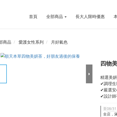
首頁
全部商品
長大人限時優惠
部商品
愛護女性系列
月好氣色
四物美
精選美妍
✔調理生
✔嚴選安
✔設計師
至
08/31
全店，滿