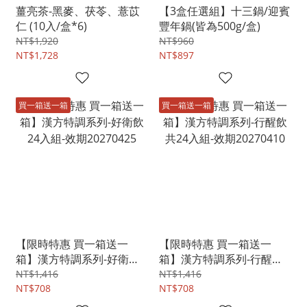
薑亮茶-黑麥、茯苓、薏苡
【3盒任選組】十三鍋/迎賓
仁 (10入/盒*6)
豐年鍋(皆為500g/盒)
NT$1,920
NT$960
NT$1,728
NT$897
買一箱送一箱
買一箱送一箱
【限時特惠 買一箱送一
【限時特惠 買一箱送一
箱】漢方特調系列-好衛飲
箱】漢方特調系列-行醒飲
24入組-效期20270425
共24入組-效期20270410
NT$1,416
NT$1,416
NT$708
NT$708