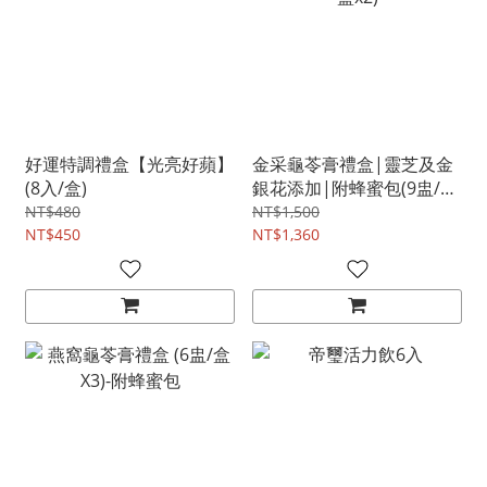
好運特調禮盒【光亮好蘋】
金采龜苓膏禮盒|靈芝及金
(8入/盒)
銀花添加|附蜂蜜包(9盅/盒
x2)
NT$480
NT$1,500
NT$450
NT$1,360