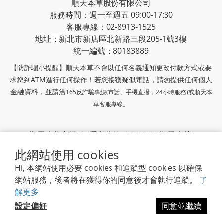
順天本草股份有限公司
服務時間：週一至週五 09:00-17:30
客服專線：02-8913-1525
地址
：
新北市新店區北新路三段205-1號3樓
統一編號
：
80183889
【防詐騙小提醒】順天本草不會以任何名義通知更改付款方式或要
求您到ATM進行任何操作！若您接獲疑似電話，請勿提供任何個人
金融資料，並請洽
165反詐騙專線(市話、手機直撥，24小時服務)或
順天本
草客服專線。
順天本草官網
|
隱私條款
| 2018 © 順天本草
此網站使用 cookies
順天堂集團
Hi, 本網站使用必要 cookies 和追蹤型 cookies 以確保
網站服務，後者將在獲得你的同意後才會執行追蹤。
了
解更多
設定偏好
同意並繼續