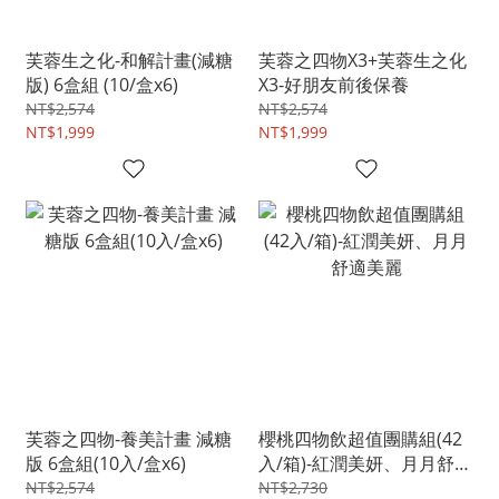
芙蓉生之化-和解計畫(減糖
芙蓉之四物X3+芙蓉生之化
版) 6盒組 (10/盒x6)
X3-好朋友前後保養
NT$2,574
NT$2,574
NT$1,999
NT$1,999
芙蓉之四物-養美計畫 減糖
櫻桃四物飲超值團購組(42
版 6盒組(10入/盒x6)
入/箱)-紅潤美妍、月月舒適
美麗
NT$2,574
NT$2,730