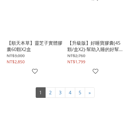
【順天本草】靈芝子實體膠
【升級版】好睡寶膠囊(45
囊60顆X2盒
顆/盒X2)-幫助入睡的好幫
手
NT$3,000
NT$2,760
NT$2,850
NT$1,799
1
2
3
4
5
»