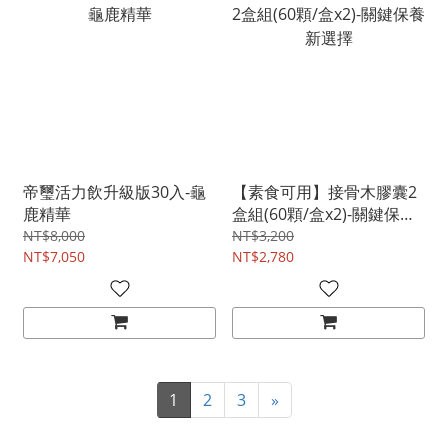
帝璽活力飲升級版30入-龜
【素食可用】接骨木膠囊2
鹿精華
盒組(60顆/盒x2)-關鍵保養
新選擇
NT$8,000
NT$3,200
NT$7,050
NT$2,780
1
2
3
»