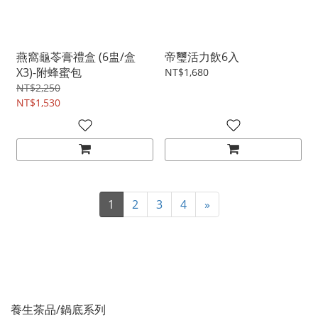
燕窩龜苓膏禮盒 (6盅/盒
帝璽活力飲6入
X3)-附蜂蜜包
NT$1,680
NT$2,250
NT$1,530
1
2
3
4
»
養生茶品/鍋底系列