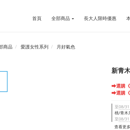
首頁
全部商品
長大人限時優惠
部商品
愛護女性系列
月好氣色
新青木
⮕選購《
⮕選購《
至
08/31
桃/青木
至
08/31
查看更