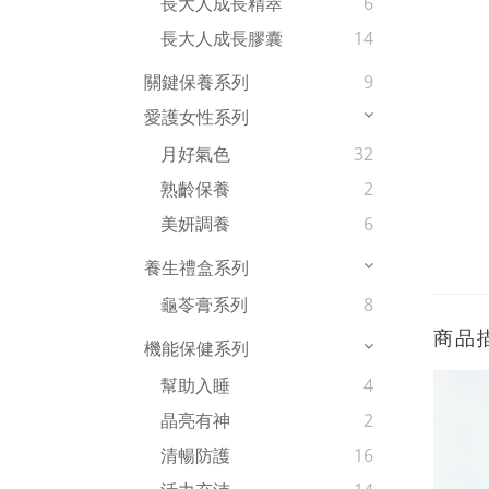
長大人成長精萃
6
長大人成長膠囊
14
關鍵保養系列
9
愛護女性系列
月好氣色
32
熟齡保養
2
美妍調養
6
養生禮盒系列
龜苓膏系列
8
商品
機能保健系列
幫助入睡
4
晶亮有神
2
清暢防護
16