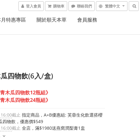
登入會員
購物車
聯絡我們
繁體中文
本月特惠專區
關於順天本草
會員服務
瓜四物飲(6入/盒)
青木瓜四物飲12瓶組》
青木瓜四物飲24瓶組》
 16:00
截止
指定商品，A+B優惠組: 芙蓉生化飲選搭櫻
瓜四物飲，優惠價$549
 16:00
截止
全店，滿$1980送燕窩潤梨膏1盅
多