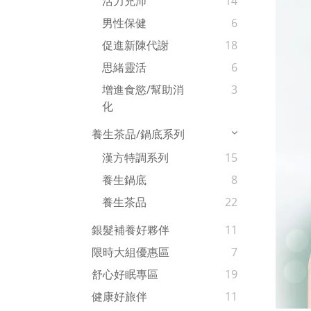
活力充沛
14
男性保健
6
促進新陳代謝
18
思緒靈活
6
增進食慾/幫助消
3
化
養生茶品/鍋底系列
漢方特調系列
15
養生鍋底
8
養生茶品
22
銀髮補養好夥伴
11
限時大組優惠區
7
舒心好眠專區
19
健康好旅伴
11