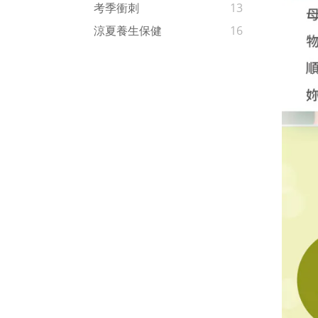
考季衝刺
13
涼夏養生保健
16