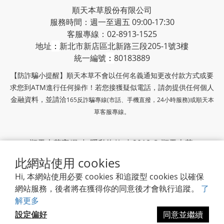
順天本草股份有限公司
服務時間：週一至週五 09:00-17:30
客服專線：02-8913-1525
地址
：
新北市新店區北新路三段205-1號3樓
統一編號
：
80183889
【防詐騙小提醒】順天本草不會以任何名義通知更改付款方式或要
求您到ATM進行任何操作！若您接獲疑似電話，請勿提供任何個人
金融資料，並請洽
165反詐騙專線(市話、手機直撥，24小時服務)或
順天本
草客服專線。
順天本草官網
|
隱私條款
| 2018 © 順天本草
順天堂集團
此網站使用 cookies
Hi, 本網站使用必要 cookies 和追蹤型 cookies 以確保
網站服務，後者將在獲得你的同意後才會執行追蹤。
了
解更多
設定偏好
同意並繼續