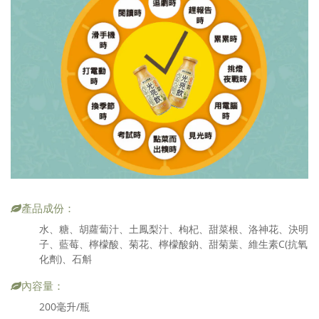
產品成份：
水、糖、胡蘿蔔汁、土鳳梨汁、枸杞、甜菜根、洛神花、決明
子、藍莓、檸檬酸、菊花、檸檬酸鈉、甜菊葉、維生素C(抗氧
化劑)、石斛
內容量：
200毫升/瓶