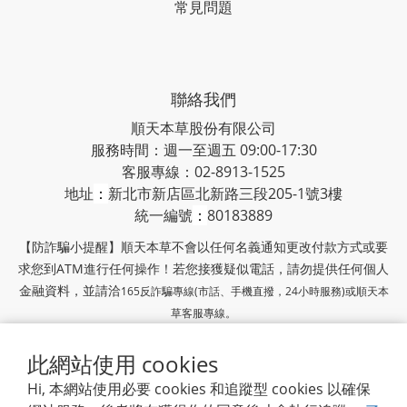
常見問題
聯絡我們
順天本草股份有限公司
服務時間：週一至週五 09:00-17:30
客服專線：02-8913-1525
地址
：
新北市新店區北新路三段205-1號3樓
統一編號
：
80183889
【防詐騙小提醒】順天本草不會以任何名義通知更改付款方式或要
求您到ATM進行任何操作！若您接獲疑似電話，請勿提供任何個人
金融資料，並請洽
165反詐騙專線(市話、手機直撥，24小時服務)或
順天本
草客服專線。
此網站使用 cookies
順天本草官網
|
隱私條款
| 2018 © 順天本草
Hi, 本網站使用必要 cookies 和追蹤型 cookies 以確保
順天堂集團