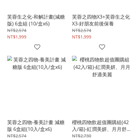
芙蓉生之化-和解計畫(減糖
芙蓉之四物X3+芙蓉生之化
版) 6盒組 (10/盒x6)
X3-好朋友前後保養
NT$2,574
NT$2,574
NT$1,999
NT$1,999
芙蓉之四物-養美計畫 減糖
櫻桃四物飲超值團購組(42
版 6盒組(10入/盒x6)
入/箱)-紅潤美妍、月月舒適
美麗
NT$2,574
NT$2,730