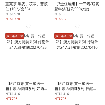
薑亮茶-黑麥、茯苓、薏苡
【3盒任選組】十三鍋/迎賓
仁 (10入/盒*6)
豐年鍋(皆為500g/盒)
NT$1,920
NT$960
NT$1,728
NT$897
買一箱送一箱
買一箱送一箱
【限時特惠 買一箱送一
【限時特惠 買一箱送一
箱】漢方特調系列-好衛飲
箱】漢方特調系列-行醒飲
24入組-效期20270425
共24入組-效期20270410
NT$1,416
NT$1,416
NT$708
NT$708