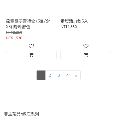
燕窩龜苓膏禮盒 (6盅/盒
帝璽活力飲6入
X3)-附蜂蜜包
NT$1,680
NT$2,250
NT$1,530
1
2
3
4
»
養生茶品/鍋底系列