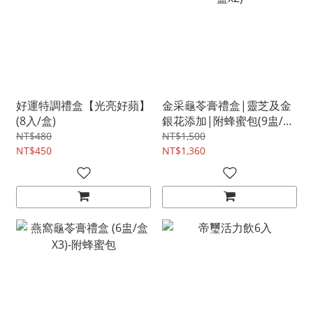
好運特調禮盒【光亮好蘋】
金采龜苓膏禮盒|靈芝及金
(8入/盒)
銀花添加|附蜂蜜包(9盅/盒
x2)
NT$480
NT$1,500
NT$450
NT$1,360