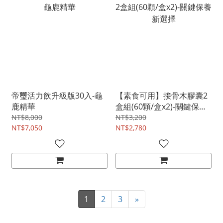
帝璽活力飲升級版30入-龜
【素食可用】接骨木膠囊2
鹿精華
盒組(60顆/盒x2)-關鍵保養
新選擇
NT$8,000
NT$3,200
NT$7,050
NT$2,780
1
2
3
»