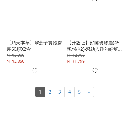
【順天本草】靈芝子實體膠
【升級版】好睡寶膠囊(45
囊60顆X2盒
顆/盒X2)-幫助入睡的好幫
手
NT$3,000
NT$2,760
NT$2,850
NT$1,799
1
2
3
4
5
»