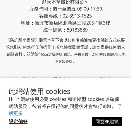
順天本草股份有限公司
服務時間：週一至週五 09:00-17:30
客服專線：02-8913-1525
地址
：
新北市新店區北新路三段205-1號3樓
統一編號
：
80183889
【防詐騙小提醒】順天本草不會以任何名義通知更改付款方式或要
求您到ATM進行任何操作！若您接獲疑似電話，請勿提供任何個人
金融資料，並請洽
165反詐騙專線(市話、手機直撥，24小時服務)或
順天本
草客服專線。
順天本草官網
|
隱私條款
| 2018 © 順天本草
此網站使用 cookies
順天堂集團
Hi, 本網站使用必要 cookies 和追蹤型 cookies 以確保
網站服務，後者將在獲得你的同意後才會執行追蹤。
了
解更多
設定偏好
同意並繼續