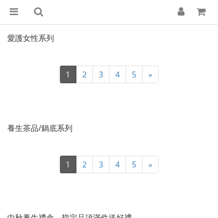
愛護女性系列
1
2
3
4
5
»
養生茶品/鍋底系列
1
2
3
4
5
»
中秋養生禮盒，指定品項滿件送好禮