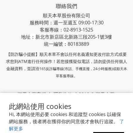
聯絡我們
順天本草股份有限公司
服務時間：週一至週五 09:00-17:30
客服專線：02-8913-1525
地址
：
新北市新店區北新路三段205-1號3樓
統一編號
：
80183889
【防詐騙小提醒】順天本草不會以任何名義通知更改付款方式或要
求您到ATM進行任何操作！若您接獲疑似電話，請勿提供任何個人
金融資料，並請洽
165反詐騙專線(市話、手機直撥，24小時服務)或
順天本
草客服專線。
順天本草官網
|
隱私條款
| 2018 © 順天本草
此網站使用 cookies
順天堂集團
Hi, 本網站使用必要 cookies 和追蹤型 cookies 以確保
網站服務，後者將在獲得你的同意後才會執行追蹤。
了
解更多