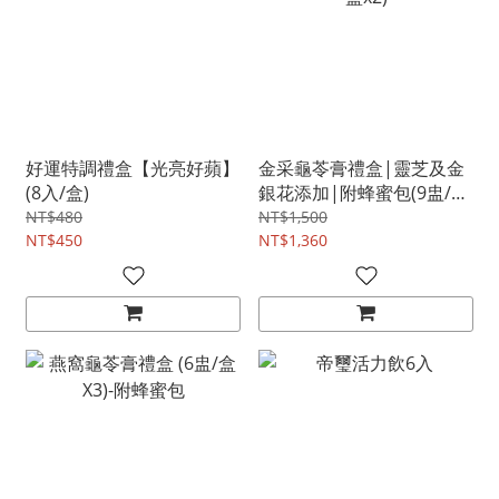
好運特調禮盒【光亮好蘋】
金采龜苓膏禮盒|靈芝及金
(8入/盒)
銀花添加|附蜂蜜包(9盅/盒
x2)
NT$480
NT$1,500
NT$450
NT$1,360