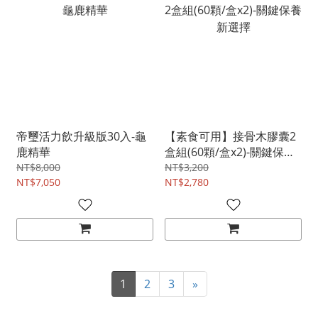
帝璽活力飲升級版30入-龜
【素食可用】接骨木膠囊2
鹿精華
盒組(60顆/盒x2)-關鍵保養
新選擇
NT$8,000
NT$3,200
NT$7,050
NT$2,780
1
2
3
»