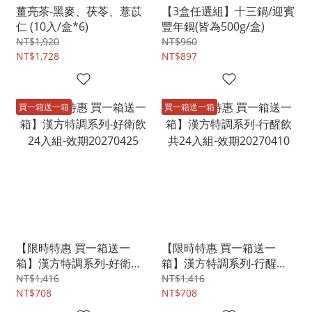
薑亮茶-黑麥、茯苓、薏苡
【3盒任選組】十三鍋/迎賓
仁 (10入/盒*6)
豐年鍋(皆為500g/盒)
NT$1,920
NT$960
NT$1,728
NT$897
買一箱送一箱
買一箱送一箱
【限時特惠 買一箱送一
【限時特惠 買一箱送一
箱】漢方特調系列-好衛飲
箱】漢方特調系列-行醒飲
24入組-效期20270425
共24入組-效期20270410
NT$1,416
NT$1,416
NT$708
NT$708