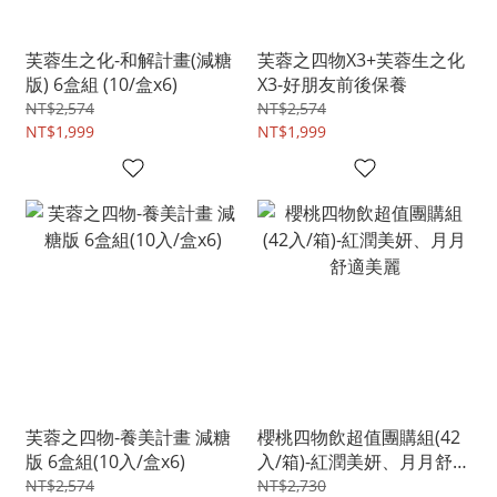
芙蓉生之化-和解計畫(減糖
芙蓉之四物X3+芙蓉生之化
版) 6盒組 (10/盒x6)
X3-好朋友前後保養
NT$2,574
NT$2,574
NT$1,999
NT$1,999
芙蓉之四物-養美計畫 減糖
櫻桃四物飲超值團購組(42
版 6盒組(10入/盒x6)
入/箱)-紅潤美妍、月月舒適
美麗
NT$2,574
NT$2,730