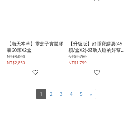
【順天本草】靈芝子實體膠
【升級版】好睡寶膠囊(45
囊60顆X2盒
顆/盒X2)-幫助入睡的好幫
手
NT$3,000
NT$2,760
NT$2,850
NT$1,799
1
2
3
4
5
»