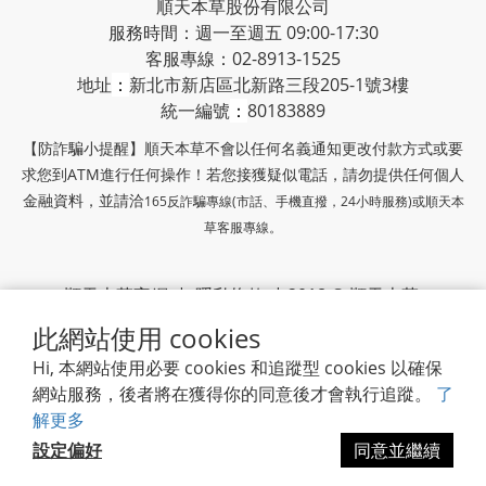
順天本草股份有限公司
服務時間：週一至週五 09:00-17:30
客服專線：02-8913-1525
地址
：
新北市新店區北新路三段205-1號3樓
統一編號
：
80183889
【防詐騙小提醒】順天本草不會以任何名義通知更改付款方式或要
求您到ATM進行任何操作！若您接獲疑似電話，請勿提供任何個人
金融資料，並請洽
165反詐騙專線(市話、手機直撥，24小時服務)或
順天本
草客服專線。
順天本草官網
|
隱私條款
| 2018 © 順天本草
此網站使用 cookies
順天堂集團
Hi, 本網站使用必要 cookies 和追蹤型 cookies 以確保
網站服務，後者將在獲得你的同意後才會執行追蹤。
了
解更多
設定偏好
同意並繼續