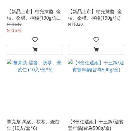
【新品上市】桔光抹醬 -金
【新品上市】桔光抹醬 -金
桔、桑椹、檸檬(190g/瓶
桔、桑椹、檸檬(190g/瓶)
*2)
NT$640
NT$320
NT$576
薑亮茶-黑麥、茯苓、薏苡
【3盒任選組】十三鍋/迎賓
仁 (10入/盒*6)
豐年鍋(皆為500g/盒)