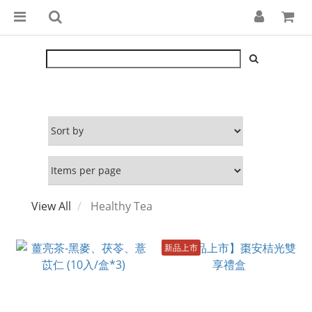
View All
Healthy Tea
新品上市