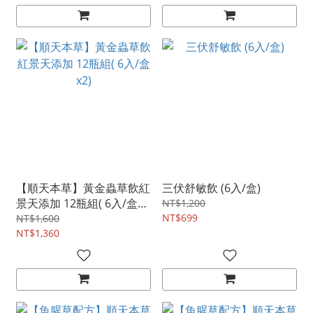
【順天本草】黃金蟲草飲紅
三伏舒敏飲 (6入/盒)
景天添加 12瓶組( 6入/盒
NT$1,200
x2)
NT$699
NT$1,600
NT$1,360