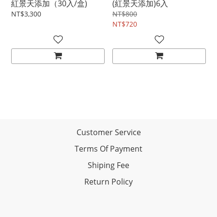
紅景天添加（30入/盒)
(紅景天添加)6入
NT$3,300
NT$800
NT$720
Customer Service
Terms Of Payment
Shiping Fee
Return Policy