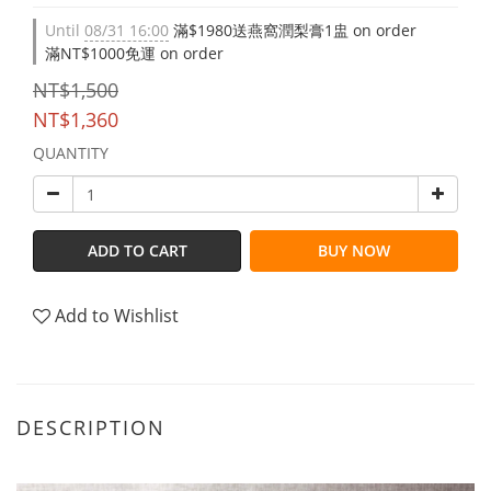
Until
08/31 16:00
滿$1980送燕窩潤梨膏1盅 on order
滿NT$1000免運 on order
NT$1,500
NT$1,360
QUANTITY
ADD TO CART
BUY NOW
Add to Wishlist
DESCRIPTION