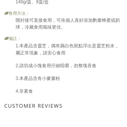
140g/盅、9盅/盒
食用方法：
開封後可直接食用，可依個人喜好添加酌量蜂蜜或奶
球，冷藏食用風味更佳。
備註：
1.本產品含靈芝，偶有藕白色斑點浮出是靈芝粉末，
屬正常現象，請安心食用
2.請切成小塊食用仔細咀嚼，勿整塊吞食
3.本產品含有小麥澱粉
4.非素食
CUSTOMER REVIEWS