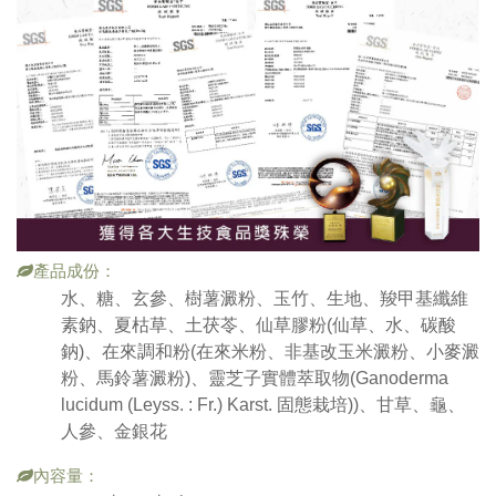
產品成份：
水、糖、玄參、樹薯澱粉、玉竹、生地、羧甲基纖維
素鈉、夏枯草、土茯苓、仙草膠粉(仙草、水、碳酸
鈉)、在來調和粉(在來米粉、非基改玉米澱粉、小麥澱
粉、馬鈴薯澱粉)、靈芝子實體萃取物(Ganoderma
lucidum (Leyss. : Fr.) Karst. 固態栽培))、甘草、龜、
人參、金銀花
內容量：