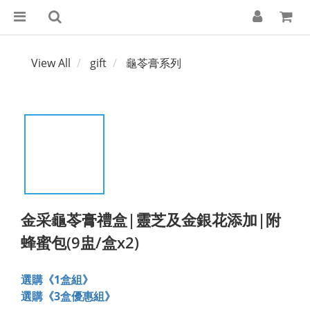
View All
gift
龜苓膏系列
金采龜苓膏禮盒|靈芝及金銀花添加|附
蜂蜜包(9盅/盒x2)
選購《1盒組》
選購《3盒優惠組》