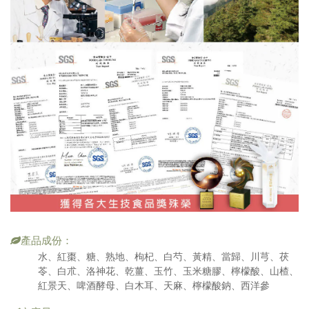
產品成份：
水、紅棗、糖、熟地、枸杞、白芍、黃精、當歸、川芎、茯
苓、白朮、洛神花、乾薑、玉竹、玉米糖膠、檸檬酸、山楂、
紅景天、啤酒酵母、白木耳、天麻、檸檬酸鈉、西洋參