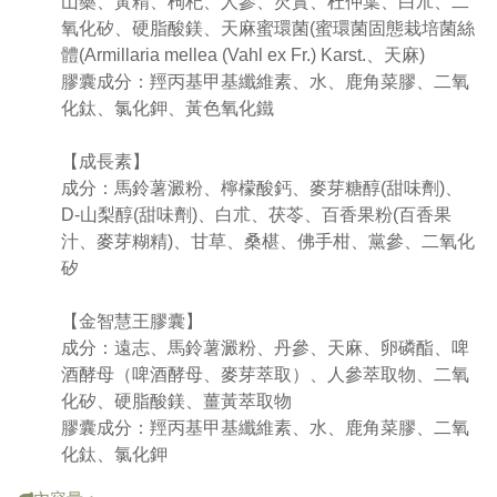
山藥、黃精、枸杞、人參、芡實、杜仲葉、白朮、二
氧化矽、硬脂酸鎂、天麻蜜環菌(蜜環菌固態栽培菌絲
體(Armillaria mellea (Vahl ex Fr.) Karst.、天麻)
膠囊成分：羥丙基甲基纖維素、水、鹿角菜膠、二氧
化鈦、氯化鉀、黃色氧化鐵
【成長素】
成分：馬鈴薯澱粉、檸檬酸鈣、麥芽糖醇(甜味劑)、
D-山梨醇(甜味劑)、白朮、茯苓、百香果粉(百香果
汁、麥芽糊精)、甘草、桑椹、佛手柑、黨參、二氧化
矽
【金智慧王膠囊】
成分：遠志、馬鈴薯澱粉、丹參、天麻、卵磷酯、啤
酒酵母（啤酒酵母、麥芽萃取）、人參萃取物、二氧
化矽、硬脂酸鎂、薑黃萃取物
膠囊成分：羥丙基甲基纖維素、水、鹿角菜膠、二氧
化鈦、氯化鉀