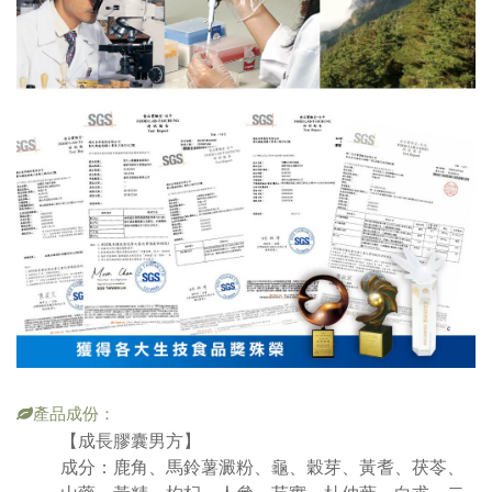
產品成份：
【成長膠囊男方】
成分：鹿角、馬鈴薯澱粉、龜、穀芽、黃耆、茯苓、