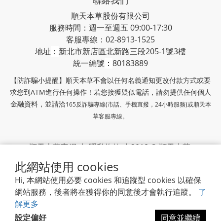
聯絡我們
順天本草股份有限公司
服務時間：週一至週五 09:00-17:30
客服專線：02-8913-1525
地址
：
新北市新店區北新路三段205-1號3樓
統一編號
：
80183889
【防詐騙小提醒】順天本草不會以任何名義通知更改付款方式或要
求您到ATM進行任何操作！若您接獲疑似電話，請勿提供任何個人
金融資料，並請洽
165反詐騙專線(市話、手機直撥，24小時服務)或
順天本
草客服專線。
順天本草官網
|
隱私條款
| 2018 © 順天本草
此網站使用 cookies
順天堂集團
Hi, 本網站使用必要 cookies 和追蹤型 cookies 以確保
網站服務，後者將在獲得你的同意後才會執行追蹤。
了
解更多
設定偏好
同意並繼續