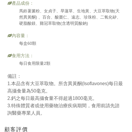
產品成份：
馬鈴薯澱粉、女貞子、旱蓮草、生地黃、大豆萃取物(天
然異黃酮) 、百合、酸棗仁、遠志、珍珠粉、二氧化矽、
硬脂酸鎂、雞冠萃取物(含透明質酸鈉)
內容量：
每盒60顆
食用方法：
每日食用限量2顆
備註：
1.本品含有大豆萃取物。所含異黃酮(Isoflavones)每日最
高攝食量為50毫克。
2.鈣之每日最高攝食量不得超過1800毫克。
3.特殊體質者或使用藥物治療疾病期間，食用前請先諮
詢醫藥專業人員。
顧客評價