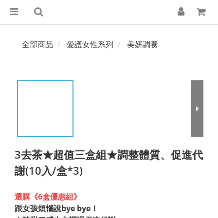
全部商品
愛護女性系列
美妍調養
3去茶★超值三盒組★調整體質、促進代
謝(10入/盒*3)
選購《6盒優惠組》
跟女孩煩惱說bye bye！