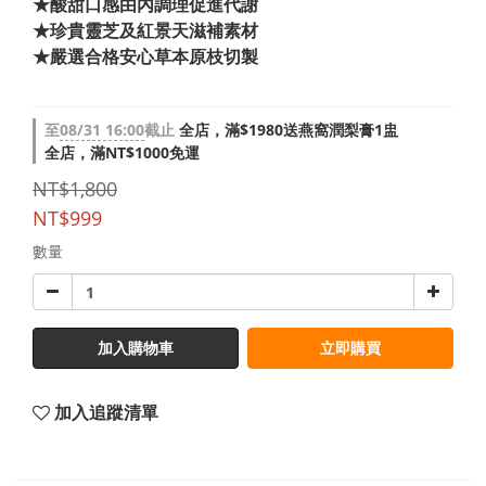
★酸甜口感由內調理促進代謝
★珍貴靈芝及紅景天滋補素材
★嚴選合格安心草本原枝切製
至
08/31 16:00
截止
全店，滿$1980送燕窩潤梨膏1盅
全店，滿NT$1000免運
NT$1,800
NT$999
數量
加入購物車
立即購買
加入追蹤清單