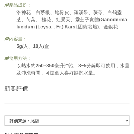
產品成份：
洛神花、白茅根、地骨皮、羅漢果、茯苓、白鶴靈
芝、荷葉、 桂花、紅景天、靈芝子實體(Ganoderma
lucidum (Leyss. : Fr.) Karst.固態栽培)、金銀花
內容量：
5g/入、10入/盒
食用方法：
以熱水約250~350毫升沖泡，3~5分鐘即可飲用，水量
及沖泡時間，可隨個人喜好斟酌水量。
顧客評價