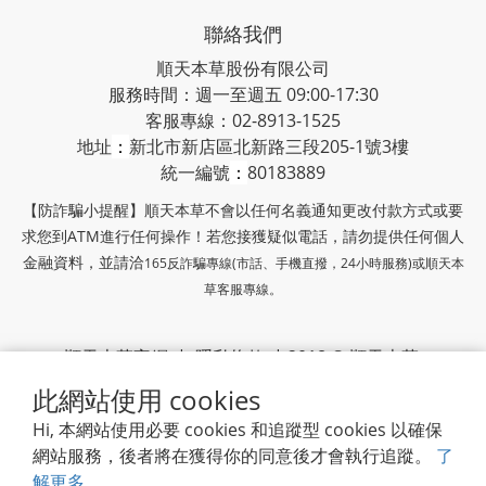
聯絡我們
順天本草股份有限公司
服務時間：週一至週五 09:00-17:30
客服專線：02-8913-1525
地址
：
新北市新店區北新路三段205-1號3樓
統一編號
：
80183889
【防詐騙小提醒】順天本草不會以任何名義通知更改付款方式或要
求您到ATM進行任何操作！若您接獲疑似電話，請勿提供任何個人
金融資料，並請洽
165反詐騙專線(市話、手機直撥，24小時服務)或
順天本
草客服專線。
順天本草官網
|
隱私條款
| 2018 © 順天本草
此網站使用 cookies
順天堂集團
Hi, 本網站使用必要 cookies 和追蹤型 cookies 以確保
網站服務，後者將在獲得你的同意後才會執行追蹤。
了
解更多